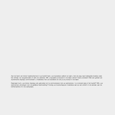
Aan de hand van indoor beeldschermen in uw bedrijf heet u uw bezoekers welkom en wijst u hen de weg naar belangrijke locaties zoals
het onthaal, de vergaderzalen of zelfs de cafetaria. Wilt u bepaalde producten in de kijker zetten? Geen probleem! Met een geheel van
dynamische displays communiceert u moeiteloos met uw bezoekers en zet je uw product in de kijker.
Daarnaast kunt u uw indoor displays ook gebruiken om te communiceren met uw werknemers. Is er iemand jarig in het bedrijf? Wilt u uw
werknemers uitnodigen voor de jaarlijkse teambuilding? Kondig uw boodschappen moeiteloos aan op een scherm in de eetzaal, aan de
koffiemachine of in de werkplaats.