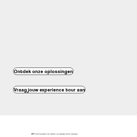
Ontdek onze oplossingen
Vraag jouw experience tour aan
24/7
communicatie met klanten via digitale indoor displays.