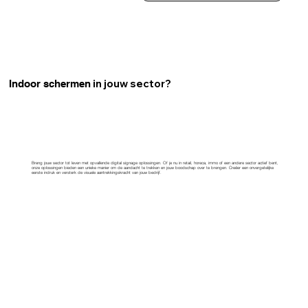
in jouw sector?
Indoor schermen
Breng jouw sector tot leven met opvallende digital signage oplossingen. Of je nu in retail, horeca, immo of een andere sector actief bent,
onze oplossingen bieden een unieke manier om de aandacht te trekken en jouw boodschap over te brengen. Creëer een onvergetelijke
eerste indruk en versterk de visuele aantrekkingskracht van jouw bedrijf.