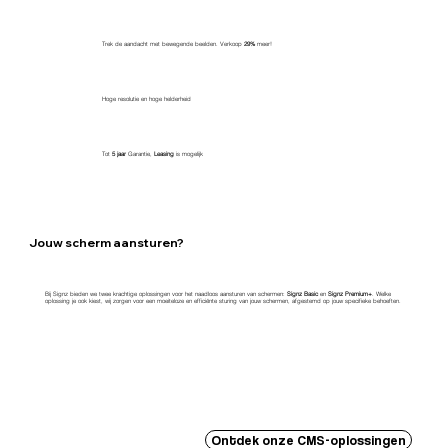
Trek de aandacht met bewegende beelden. Verkoop
29%
meer!
Hoge resolutie en hoge helderheid
Tot
5 jaar
Garantie,
Leasing
is mogelijk
Jouw scherm aansturen?
Bij Signz bieden we twee krachtige oplossingen voor het naadloos aansturen van schermen:
Signz Basic
en
Signz Premium+
. Welke
oplossing je ook kiest, wij zorgen voor een moeiteloze en efficiënte sturing van jouw schermen, afgestemd op jouw specifieke behoeften.
Ontdek onze CMS-oplossingen