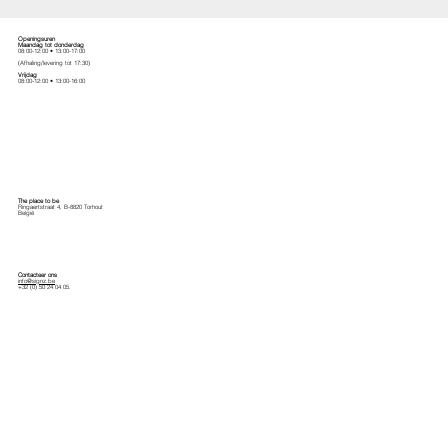
Openingsuren
Maandag tot donderdag
08:00-12:00 • 13:00-17:00
(Afhaling/levering tot 17:30)
Vrijdag
08:00-12:00 • 13:00-16:00
The place to be
Ringaertstraat 4, B-8820 Torhout
België
Contacteer ons
info@signz.be
+32 (0) 50 24 04 05.