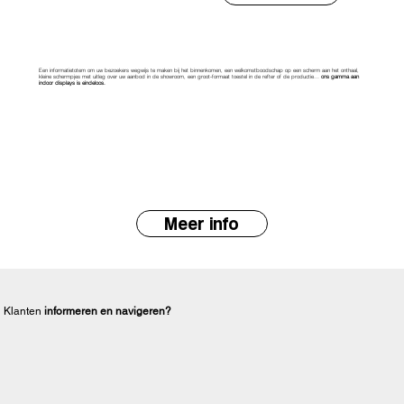
Een informatietotem om uw bezoekers wegwijs te maken bij het binnenkomen, een welkomstboodschap op een scherm aan het onthaal,
kleine schermpjes met uitleg over uw aanbod in de showroom, een groot-formaat toestel in de refter of de productie…
ons gamma aan
indoor displays is eindeloos.
Meer info
Klanten
informeren en navigeren?