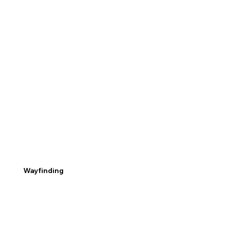
Verbeter de efficiëntie van uw ruimte en zorg voor een vlotte
doorstroming van mensen met digitale wegwijzers.
Wayfinding